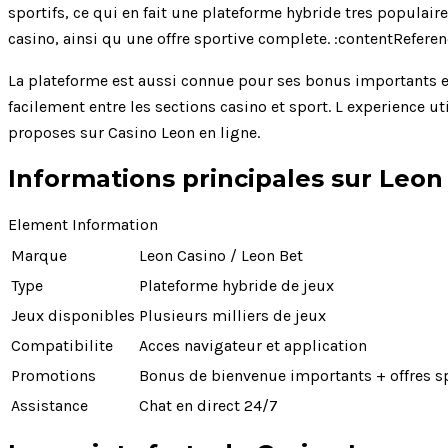
sportifs, ce qui en fait une plateforme hybride tres populair
casino, ainsi qu une offre sportive complete. :contentRefere
La plateforme est aussi connue pour ses bonus importants e
facilement entre les sections casino et sport. L experience u
proposes sur Casino Leon en ligne.
Informations principales sur Leon
Element Information
Marque
Leon Casino / Leon Bet
Type
Plateforme hybride de jeux
Jeux disponibles
Plusieurs milliers de jeux
Compatibilite
Acces navigateur et application
Promotions
Bonus de bienvenue importants + offres s
Assistance
Chat en direct 24/7