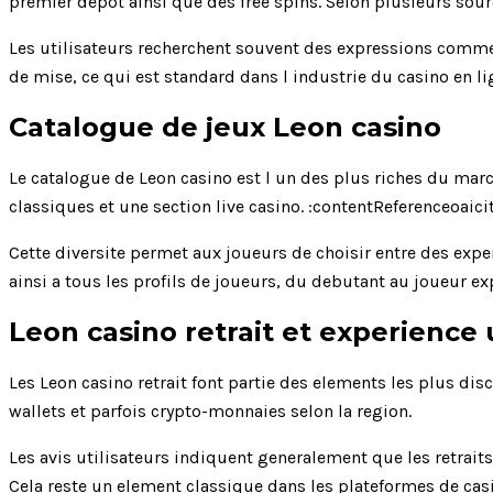
premier depot ainsi que des free spins. Selon plusieurs sourc
Les utilisateurs recherchent souvent des expressions comme
de mise, ce qui est standard dans l industrie du casino en li
Catalogue de jeux Leon casino
Le catalogue de Leon casino est l un des plus riches du marc
classiques et une section live casino. :contentReferenceoaic
Cette diversite permet aux joueurs de choisir entre des expe
ainsi a tous les profils de joueurs, du debutant au joueur e
Leon casino retrait et experience 
Les Leon casino retrait font partie des elements les plus di
wallets et parfois crypto-monnaies selon la region.
Les avis utilisateurs indiquent generalement que les retrait
Cela reste un element classique dans les plateformes de casi