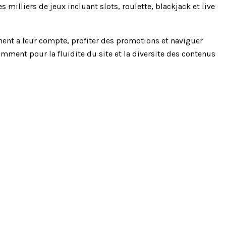
milliers de jeux incluant slots, roulette, blackjack et live
ent a leur compte, profiter des promotions et naviguer
tamment pour la fluidite du site et la diversite des contenus