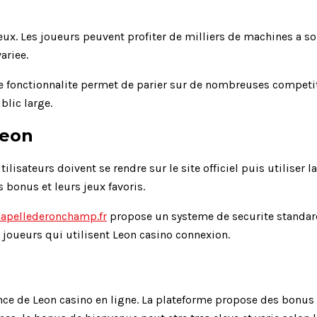
jeux. Les joueurs peuvent profiter de milliers de machines a so
ariee.
tte fonctionnalite permet de parier sur de nombreuses competit
blic large.
Leon
ilisateurs doivent se rendre sur le site officiel puis utiliser l
 bonus et leurs jeux favoris.
hapellederonchamp.fr
propose un systeme de securite standard
s joueurs qui utilisent Leon casino connexion.
ience de Leon casino en ligne. La plateforme propose des bonu