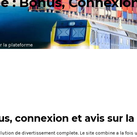
e : Bonus, Connexion
r la plateforme
us, connexion et avis sur l
tion de divertissement complete. Le site combine a la fois un