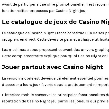
Avant de participer a une offre promotionnelle, il est rec
fonctionnalites proposees par Casino Night jeu.
Le catalogue de jeux de Casino Ni
Le catalogue de Casino Night France constitue l un de ses pr
croupiers en direct. Cette diversite permet a chaque utilisat
Les machines a sous proposent souvent des univers graphiques
Cette complementarite explique pourquoi Casino Night en lig
Jouer partout avec Casino Night
La version mobile est devenue un element essentiel pour les
d acceder a leurs jeux favoris depuis pratiquement n import
L interface mobile conserve les principales fonctionnalites de
reputation de Casino Night jeu parmi les joueurs qui privile