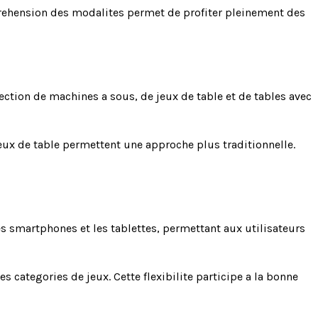
prehension des modalites permet de profiter pleinement des
ection de machines a sous, de jeux de table et de tables avec
eux de table permettent une approche plus traditionnelle.
s smartphones et les tablettes, permettant aux utilisateurs
s categories de jeux. Cette flexibilite participe a la bonne