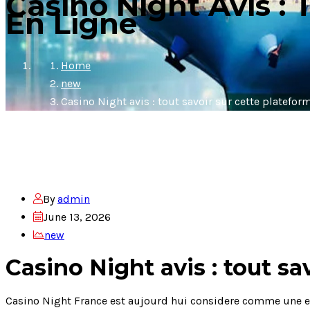
Casino Night Avis :
En Ligne
Home
new
Casino Night avis : tout savoir sur cette platefor
By
admin
June 13, 2026
new
Casino Night avis : tout sa
Casino Night France est aujourd hui considere comme une ex