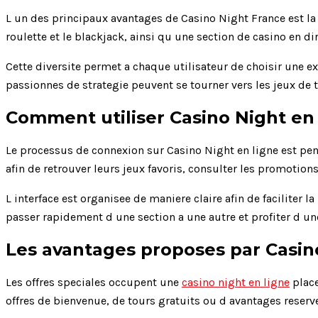
L un des principaux avantages de Casino Night France est l
roulette et le blackjack, ainsi qu une section de casino en di
Cette diversite permet a chaque utilisateur de choisir une e
passionnes de strategie peuvent se tourner vers les jeux de 
Comment utiliser Casino Night en
Le processus de connexion sur Casino Night en ligne est pen
afin de retrouver leurs jeux favoris, consulter les promotions
L interface est organisee de maniere claire afin de faciliter
passer rapidement d une section a une autre et profiter d un
Les avantages proposes par Casin
Les offres speciales occupent une
casino night en ligne
place
offres de bienvenue, de tours gratuits ou d avantages reser