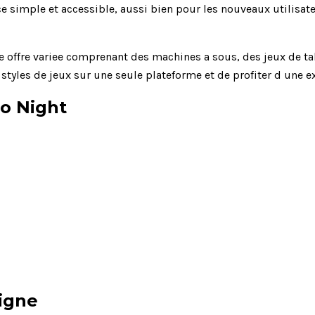
nce simple et accessible, aussi bien pour les nouveaux utilisa
offre variee comprenant des machines a sous, des jeux de tabl
tyles de jeux sur une seule plateforme et de profiter d une e
no Night
ligne