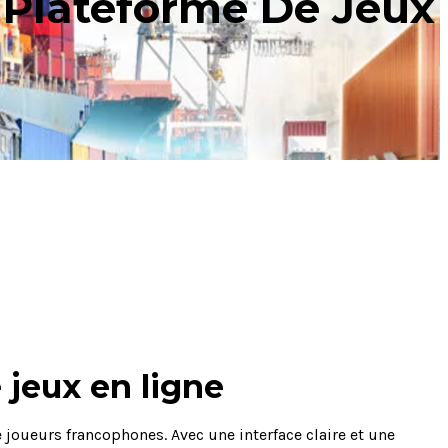
e Plateforme De Jeux
 jeux en ligne
oueurs francophones. Avec une interface claire et une