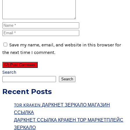
Save my name, email, and website in this browser for
the next time I comment.
Post Comment
Search
Search
Recent Posts
TOR KRAKEN ДАРКНЕТ ЗЕРКАЛО МАГАЗИН
ССЫЛКА
ДАРКНЕТ ССЫЛКА КРАКЕН ТОР МАРКЕТПЛЕЙС
ЗЕРКАЛО