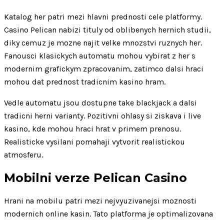
Katalog her patri mezi hlavni prednosti cele platformy.
Casino Pelican nabizi tituly od oblibenych hernich studii,
diky cemuz je mozne najit velke mnozstvi ruznych her.
Fanousci klasickych automatu mohou vybirat z her s
modernim grafickym zpracovanim, zatimco dalsi hraci
mohou dat prednost tradicnim kasino hram.
Vedle automatu jsou dostupne take blackjack a dalsi
tradicni herni varianty. Pozitivni ohlasy si ziskava i live
kasino, kde mohou hraci hrat v primem prenosu.
Realisticke vysilani pomahaji vytvorit realistickou
atmosferu.
Mobilni verze Pelican Casino
Hrani na mobilu patri mezi nejvyuzivanejsi moznosti
modernich online kasin. Tato platforma je optimalizovana