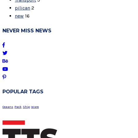
pilican
2
new
16
NEVER MISS NEWS
POPULAR TAGS
Oceans
Pack
Ship
Ware