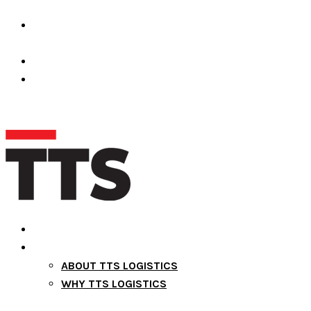
Premises Number 39689-001 Dubai Silicon Oasis,
United Arab Emirates
operations@ttslogistic.com
+971527372661
HOME
ABOUT US
ABOUT TTS LOGISTICS
WHY TTS LOGISTICS