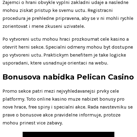
Zajemci o hrani obvykle vyplni zakladni udaje a nasledne
mohou ziskat pristup ke svemu uctu. Registracni
procedura je prehledne pripravena, aby se v ni mohli rychle
zorientovat i mene zkuseni uzivatele.
Po vytvoreni uctu mohou hraci prozkoumat cele kasino a
otevrit herni sekce. Specialni odmeny mohou byt dostupne
po vytvoreni uctu. Praktickym benefitem je take logicke
usporadani, ktere usnadnuje orientaci na webu.
Bonusova nabidka Pelican Casino
Promo sekce patri mezi nejvyhledavanejsi prvky cele
platformy. Toto online kasino muze nabizet bonusy pro
nove hrace, free spiny i specialni akce. Rada navstevniku se
prave o bonusove akce pravidelne informuje, protoze
mohou prinest vice zabavy.