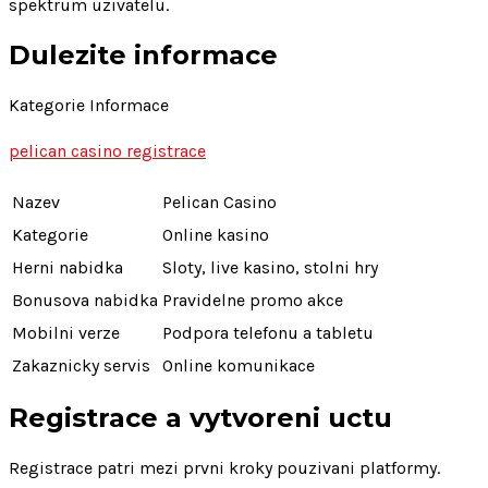
spektrum uzivatelu.
Dulezite informace
Kategorie Informace
pelican casino registrace
Nazev
Pelican Casino
Kategorie
Online kasino
Herni nabidka
Sloty, live kasino, stolni hry
Bonusova nabidka
Pravidelne promo akce
Mobilni verze
Podpora telefonu a tabletu
Zakaznicky servis
Online komunikace
Registrace a vytvoreni uctu
Registrace patri mezi prvni kroky pouzivani platformy.