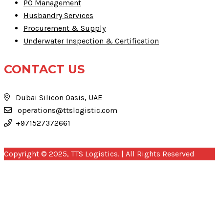
PO Management
Husbandry Services
Procurement & Supply
Underwater Inspection & Certification
CONTACT US
Dubai Silicon Oasis, UAE
operations@ttslogistic.com
+971527372661
Copyright © 2025, TTS Logistics. | All Rights Reserved